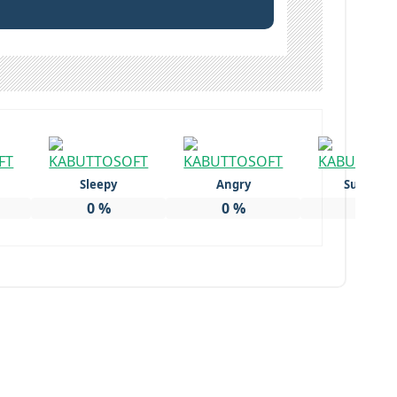
Sleepy
Angry
Surprise
0
%
0
%
0
%