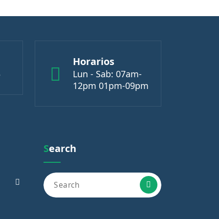
Horarios
5
Lun - Sab: 07am-
12pm 01pm-09pm
Search