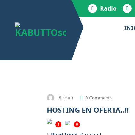
Radio
INI
Admin
0 Comments
HOSTING EN OFERTA..!!
1
0
Read Time:
0 Second